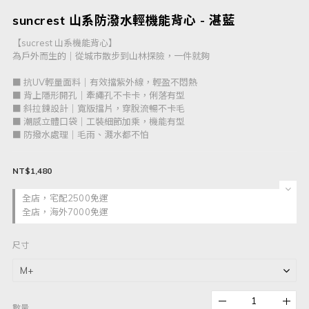
suncrest 山系防潑水輕機能背心 - 湛藍
【sucrest 山系機能背心】
為戶外而生的｜從城市散步到山林探險，一件就夠
■ 抗UV輕量面料｜有效擋紫外線，輕盈不悶熱
■ 背上隱形開孔｜牽繩孔不卡卡，俐落有型
■ 斜拉鍊設計｜寬版擋片，穿脫流暢不卡毛
■ 潮感立體口袋｜工裝細節加乘，機能有型
■ 防撥水處理｜毛雨、濺水都不怕
NT$1,480
全店，宅配2500免運
全店，海外7000免運
尺寸
數量