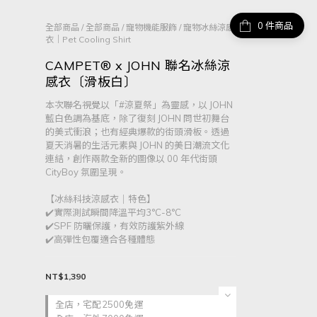
件商品
全部商品
/
全部商品
/
寵物機能服飾
/
寵物冰絲涼感
衣｜Pet Cooling Shirt
CAMPET® x JOHN 聯名冰絲涼
感衣〔滑板白〕
本次聯名視覺以「#涼夏祭」為靈感，以 JOHN 
藍白色調為基底，除了復刻 JOHN 問世初舞台
的美式衝浪；也有經典爆款的街頭滑板。透過
夏天消暑的生活元素與 JOHN 的美日潮流文化
連結，創作兩款全新的圖像以 00 年代街頭 
CityBoy 氛圍呈現。
【冰絲科技涼感衣｜特色】
✔️實際測試瞬間降溫平均3°C-8°C
✔️SPF 防曬保護，有效防護紫外線
✔️高彈性包覆適合各種體態
NT$1,390
全店，宅配2500免運