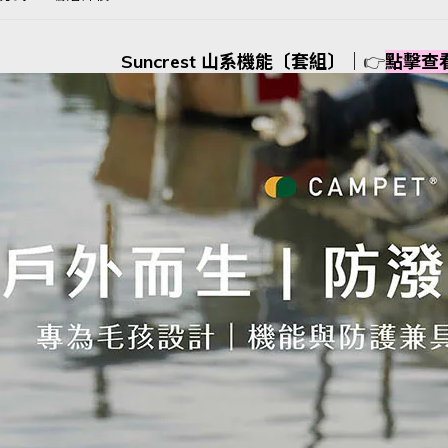
Suncrest 山系機能〔套組〕
｜
👉
點擊查