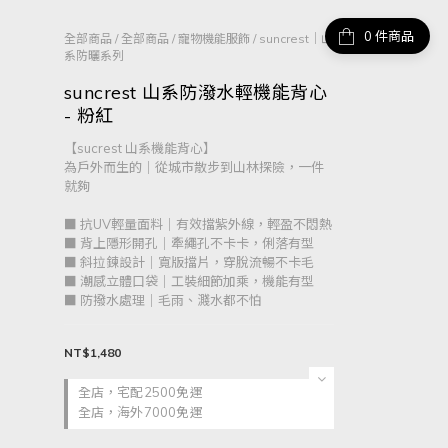
件商品
全部商品
/
全部商品
/
寵物機能服飾
/
suncrest｜山
系防曬系列
suncrest 山系防潑水輕機能背心
- 粉紅
【sucrest 山系機能背心】
為戶外而生的｜從城市散步到山林探險，一件
就夠
■ 抗UV輕量面料｜有效擋紫外線，輕盈不悶熱
■ 背上隱形開孔｜牽繩孔不卡卡，俐落有型
■ 斜拉鍊設計｜寬版擋片，穿脫流暢不卡毛
■ 潮感立體口袋｜工裝細節加乘，機能有型
■ 防撥水處理｜毛雨、濺水都不怕
NT$1,480
全店，宅配2500免運
全店，海外7000免運