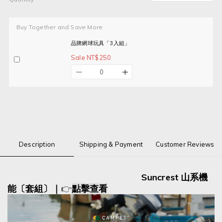
Buy Together and Save More
品牌網球玩具「3入組」
Sale NT$250
Description
Shipping & Payment
Customer Reviews
Suncrest 山系機
能〔套組〕
｜
👉
點擊查看