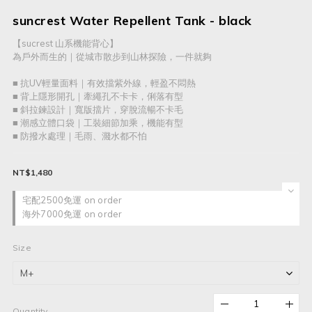
suncrest Water Repellent Tank - black
【sucrest 山系機能背心】
為戶外而生的｜從城市散步到山林探險，一件就夠
■ 抗UV輕量面料｜有效擋紫外線，輕盈不悶熱
■ 背上隱形開孔｜牽繩孔不卡卡，俐落有型
■ 斜拉鍊設計｜寬版擋片，穿脫流暢不卡毛
■ 潮感立體口袋｜工裝細節加乘，機能有型
■ 防撥水處理｜毛雨、濺水都不怕
NT$1,480
宅配2500免運 on order
海外7000免運 on order
Size
Quantity