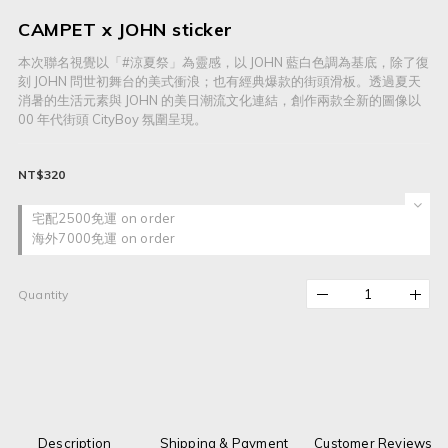
CAMPET x JOHN sticker
本次聯名視覺以「#涼夏祭」為靈感，以 JOHN 藍白色調為基底，除了復
刻 JOHN 問世初舞台的美式衝浪；也有經典爆款的街頭滑板。透過夏天
消暑的生活元素與 JOHN 的美日潮流文化連結，創作兩款全新的圖像以 
00 年代街頭 CityBoy 氛圍呈現。
NT$320
宅配2500免運 on order
海外7000免運 on order
Quantity
Description
Shipping & Payment
Customer Reviews