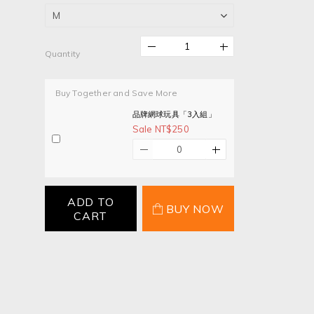
Quantity
Buy Together and Save More
品牌網球玩具「3入組」
Sale NT$250
ADD TO
BUY NOW
CART