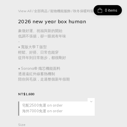
items
View All
/
全部商品
/
寵物機能服飾
/
秋冬保暖時裝
2026 new year box human
象徵好運、祝福與新的開始
低調不張揚，卻一眼就有年味
-
• 寬版大學 T 版型
輕鬆、好搭、日常也能穿
從拜年到日常散步，都很剛好
• Sorona® 熾芯機能面料
透過遠紅外線蓄熱機制
陪你與毛孩，走過整個新年假期
NT$1,680
宅配2500免運 on order
海外7000免運 on order
Size