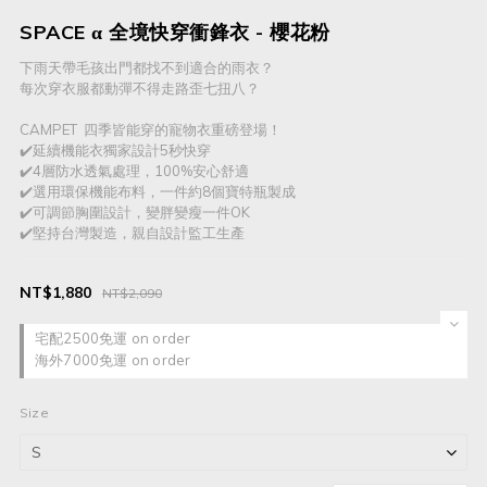
SPACE α 全境快穿衝鋒衣 - 櫻花粉
下雨天帶毛孩出門都找不到適合的雨衣？
每次穿衣服都動彈不得走路歪七扭八？
CAMPET  四季皆能穿的寵物衣重磅登場！
✔️延續機能衣獨家設計5秒快穿
✔️4層防水透氣處理，100%安心舒適
✔️選用環保機能布料，一件約8個寶特瓶製成
✔️可調節胸圍設計，變胖變瘦一件OK
✔️堅持台灣製造，親自設計監工生產
NT$1,880
NT$2,090
宅配2500免運 on order
海外7000免運 on order
Size